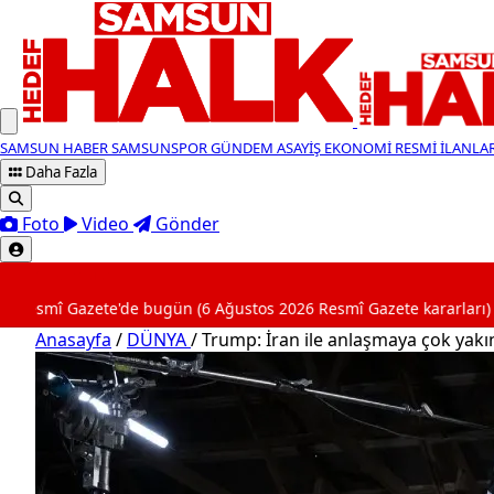
SAMSUN HABER
SAMSUNSPOR
GÜNDEM
ASAYİŞ
EKONOMİ
RESMİ İLANLA
Daha Fazla
Foto
Video
Gönder
SON DAKİKA
e'de bugün (6 Ağustos 2026 Resmî Gazete kararları)
23
Anasayfa
/
DÜNYA
/
Trump: İran ile anlaşmaya çok yakı