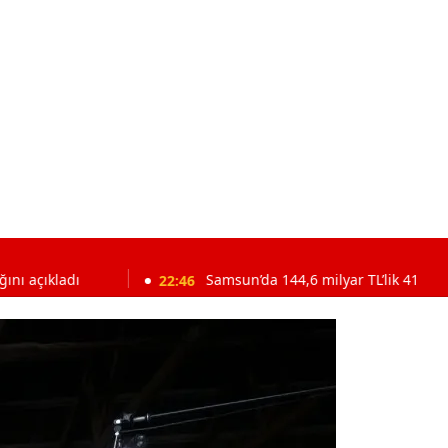
22:46
Samsun’da 144,6 milyar TL’lik 417 proje yürütülüyo