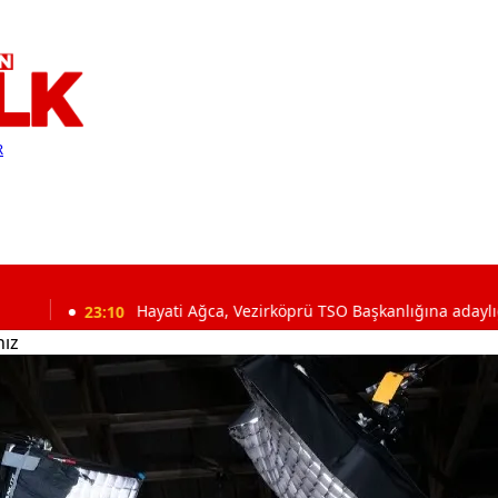
R
:10
Hayati Ağca, Vezirköprü TSO Başkanlığına adaylığını açıkladı
nız