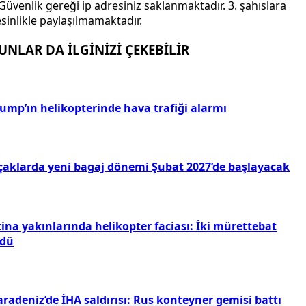
Güvenlik gereği ip adresiniz saklanmaktadır. 3. şahıslara
sinlikle paylaşılmamaktadır.
UNLAR DA İLGİNİZİ ÇEKEBİLİR
rump’ın helikopterinde hava trafiği alarmı
çaklarda yeni bagaj dönemi Şubat 2027’de başlayacak
ina yakınlarında helikopter faciası: İki mürettebat
ldü
radeniz’de İHA saldırısı: Rus konteyner gemisi battı