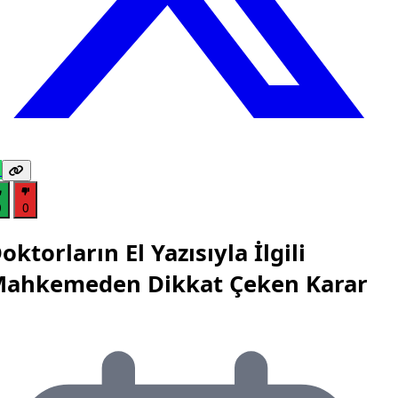
0
0
oktorların El Yazısıyla İlgili
ahkemeden Dikkat Çeken Karar