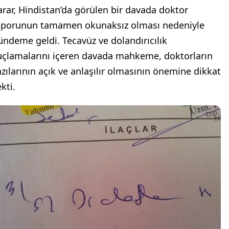
arar, Hindistan’da görülen bir davada doktor
aporunun tamamen okunaksız olması nedeniyle
ündeme geldi. Tecavüz ve dolandırıcılık
uçlamalarını içeren davada mahkeme, doktorların
azılarının açık ve anlaşılır olmasının önemine dikkat
kti.