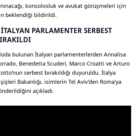
anınacağı, konsolosluk ve avukat görüşmeleri için
in beklendiği bildirildi.
 İTALYAN PARLAMENTER SERBEST
IRAKILDI
iloda bulunan İtalyan parlamenterlerden Annalisa
orrado, Benedetta Scuderi, Marco Croatti ve Arturo
cotto’nun serbest bırakıldığı duyuruldu. İtalya
ışişleri Bakanlığı, isimlerin Tel Aviv’den Roma’ya
önderildiğini açıkladı.