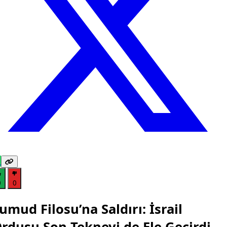
0
0
umud Filosu’na Saldırı: İsrail
rdusu Son Tekneyi de Ele Geçirdi