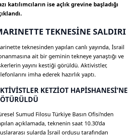
azı katılımcıların ise açlık grevine başladığı
çıklandı.
ARINETTE TEKNESİNE SALDIRI
arinette teknesinden yapılan canlı yayında, İsrail
onanmasına ait bir geminin tekneye yanaştığı ve
kerlerin yayını kestiği görüldü. Aktivistler,
elefonlarını imha ederek hazırlık yaptı.
KTİVİSTLER KETZİOT HAPİSHANESİ’NE
ÖTÜRÜLDÜ
üresel Sumud Filosu Türkiye Basın Ofisi’nden
apılan açıklamada, teknenin saat 10.30’da
luslararası sularda İsrail ordusu tarafından