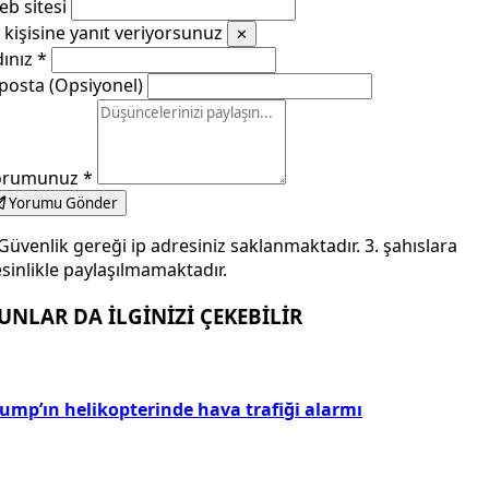
b sitesi
kişisine yanıt veriyorsunuz
✕
dınız
*
posta (Opsiyonel)
orumunuz
*
Yorumu Gönder
Güvenlik gereği ip adresiniz saklanmaktadır. 3. şahıslara
sinlikle paylaşılmamaktadır.
UNLAR DA İLGİNİZİ ÇEKEBİLİR
rump’ın helikopterinde hava trafiği alarmı