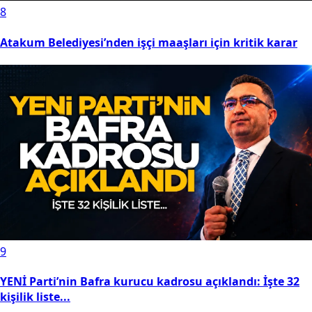
8
Atakum Belediyesi’nden işçi maaşları için kritik karar
9
YENİ Parti’nin Bafra kurucu kadrosu açıklandı: İşte 32
kişilik liste...