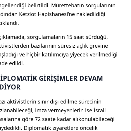
ngellendiği belirtildi. Mürettebatın sorgularının
rdından Ketziot Hapishanesi’ne nakledildiği
çıklandı.
çıklamada, sorgulamaların 15 saat sürdüğü,
ktivistlerden bazılarının süresiz açlık grevine
aşladığı ve hiçbir katılımcıya yiyecek verilmediği
ade edildi.
İPLOMATİK GİRİŞİMLER DEVAM
DİYOR
zı aktivistlerin sınır dışı edilme sürecinin
ızlanabileceği, imza vermeyenlerin ise İsrail
asalarına göre 72 saate kadar alıkonulabileceği
aydedildi. Diplomatik ziyaretlere öncelik