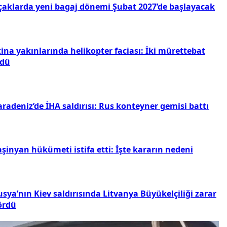
çaklarda yeni bagaj dönemi Şubat 2027’de başlayacak
ina yakınlarında helikopter faciası: İki mürettebat
ldü
radeniz’de İHA saldırısı: Rus konteyner gemisi battı
şinyan hükümeti istifa etti: İşte kararın nedeni
sya’nın Kiev saldırısında Litvanya Büyükelçiliği zarar
ördü