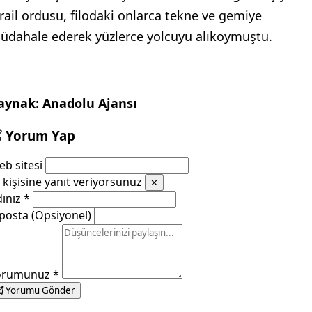
srail ordusu, filodaki onlarca tekne ve gemiye
üdahale ederek yüzlerce yolcuyu alıkoymuştu.
aynak: Anadolu Ajansı
Yorum Yap
b sitesi
kişisine yanıt veriyorsunuz
✕
dınız
*
posta (Opsiyonel)
orumunuz
*
Yorumu Gönder