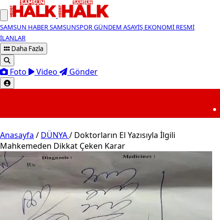
SAMSUN HABER
SAMSUNSPOR
GÜNDEM
ASAYİŞ
EKONOMİ
RESMİ
İLANLAR
Daha Fazla
Foto
Video
Gönder
SON DAKİKA
07:10
Meteoroloji d
Anasayfa
/
DÜNYA
/
Doktorların El Yazısıyla İlgili
Mahkemeden Dikkat Çeken Karar