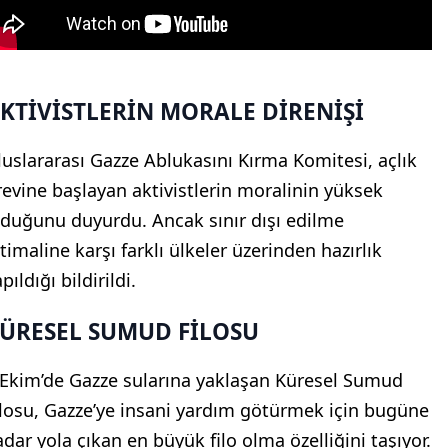
KTİVİSTLERİN MORALE DİRENİŞİ
luslararası Gazze Ablukasını Kırma Komitesi, açlık
revine başlayan aktivistlerin moralinin yüksek
lduğunu duyurdu. Ancak sınır dışı edilme
timaline karşı farklı ülkeler üzerinden hazırlık
pıldığı bildirildi.
ÜRESEL SUMUD FİLOSU
 Ekim’de Gazze sularına yaklaşan Küresel Sumud
ilosu, Gazze’ye insani yardım götürmek için bugüne
adar yola çıkan en büyük filo olma özelliğini taşıyor.