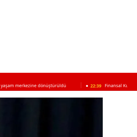
merkezine dönüştürüldü
22:39
Finansal Kurumlar Birliğ