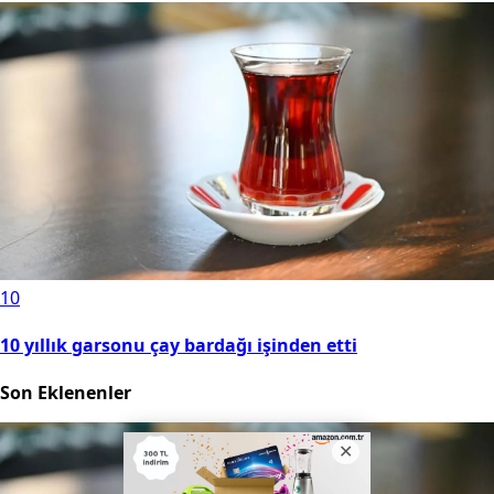
10
10 yıllık garsonu çay bardağı işinden etti
Son Eklenenler