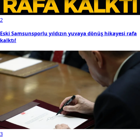
2
Eski Samsunsporlu yıldızın yuvaya dönüş hikayesi rafa
kalktı!
3