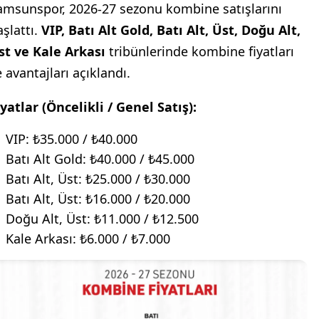
amsunspor, 2026-27 sezonu kombine satışlarını
aşlattı.
VIP, Batı Alt Gold, Batı Alt, Üst, Doğu Alt,
st ve Kale Arkası
tribünlerinde kombine fiyatları
 avantajları açıklandı.
iyatlar (Öncelikli / Genel Satış):
VIP: ₺35.000 / ₺40.000
Batı Alt Gold: ₺40.000 / ₺45.000
Batı Alt, Üst: ₺25.000 / ₺30.000
Batı Alt, Üst: ₺16.000 / ₺20.000
Doğu Alt, Üst: ₺11.000 / ₺12.500
Kale Arkası: ₺6.000 / ₺7.000