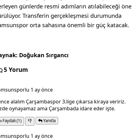
lerleyen günlerde resmi adımların atılabileceği öne
ürülüyor. Transferin gerçekleşmesi durumunda
amsunspor orta sahasına önemli bir güç katacak.
aynak: Doğukan Sırgancı
5 Yorum
amsunsporlu
1 ay önce
nce alalım Çarşambaspor 3.lige çıkarsa kiraya veririz.
izde oynayamaz ama Çarşambada idare eder işte.

Faydalı
(1)
👎
Yanıtla
amsunsporlu
1 ay önce