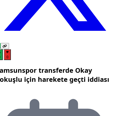
0
0
amsunspor transferde Okay
okuşlu için harekete geçti iddiası