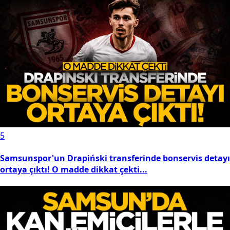
5
Samsunspor'un Drapiński transferinde bonservis detayı
ortaya çıktı! O madde dikkat çekti...