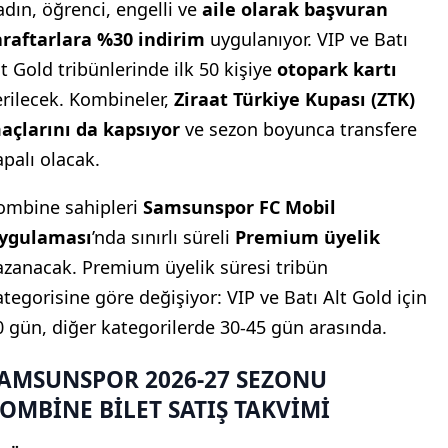
adın, öğrenci, engelli ve
aile olarak başvuran
araftarlara %30 indirim
uygulanıyor. VIP ve Batı
lt Gold tribünlerinde ilk 50 kişiye
otopark kartı
erilecek. Kombineler,
Ziraat Türkiye Kupası (ZTK)
açlarını da kapsıyor
ve sezon boyunca transfere
apalı olacak.
ombine sahipleri
Samsunspor FC Mobil
ygulaması
’nda sınırlı süreli
Premium üyelik
azanacak. Premium üyelik süresi tribün
ategorisine göre değişiyor: VIP ve Batı Alt Gold için
0 gün, diğer kategorilerde 30-45 gün arasında.
AMSUNSPOR 2026-27 SEZONU
OMBİNE BİLET SATIŞ TAKVİMİ