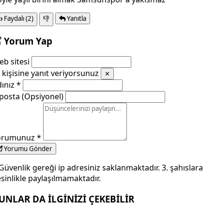

Faydalı
(2)
👎
Yanıtla
Yorum Yap
b sitesi
kişisine yanıt veriyorsunuz
✕
dınız
*
posta (Opsiyonel)
orumunuz
*
Yorumu Gönder
Güvenlik gereği ip adresiniz saklanmaktadır. 3. şahıslara
sinlikle paylaşılmamaktadır.
UNLAR DA İLGİNİZİ ÇEKEBİLİR