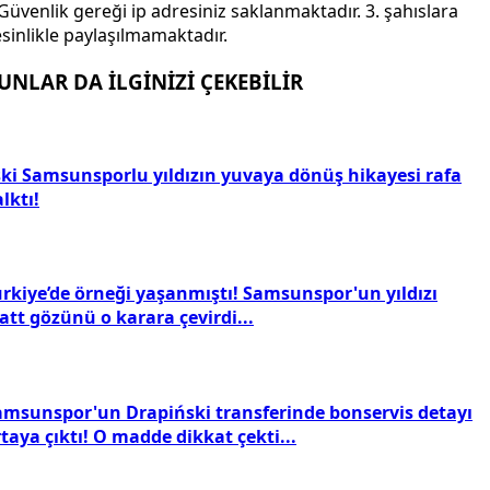
Güvenlik gereği ip adresiniz saklanmaktadır. 3. şahıslara
sinlikle paylaşılmamaktadır.
UNLAR DA İLGİNİZİ ÇEKEBİLİR
ski Samsunsporlu yıldızın yuvaya dönüş hikayesi rafa
lktı!
ürkiye’de örneği yaşanmıştı! Samsunspor'un yıldızı
tt gözünü o karara çevirdi...
amsunspor'un Drapiński transferinde bonservis detayı
taya çıktı! O madde dikkat çekti...