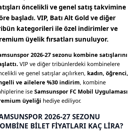
atışları öncelikli ve genel satış takvimine
öre başladı. VIP, Batı Alt Gold ve diğer
ribün kategorileri ile özel indirimler ve
remium üyelik fırsatları sunuluyor.
amsunspor 2026-27 sezonu kombine satışlarını
aşlattı.
VIP ve diğer tribünlerdeki kombinelere
celikli ve genel satışlar açılırken,
kadın, öğrenci,
ngelli ve ailelere %30 indirim
, kombine
ahiplerine ise
Samsunspor FC Mobil Uygulaması
remium üyeliği
hediye ediliyor.
AMSUNSPOR 2026-27 SEZONU
OMBİNE BİLET FİYATLARI KAÇ LİRA?