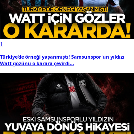
1
Türkiye’de örneği yaşanmıştı! Samsunspor'un yıldızı
Watt gözünü o karara çevirdi...