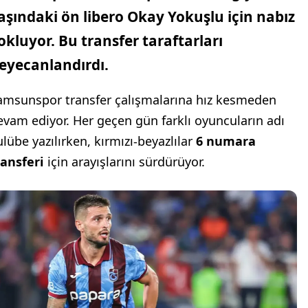
aşındaki ön libero
Okay Yokuşlu
için nabız
okluyor. Bu transfer taraftarları
eyecanlandırdı.
amsunspor transfer çalışmalarına hız kesmeden
evam ediyor. Her geçen gün farklı oyuncuların adı
ulübe yazılırken, kırmızı-beyazlılar
6 numara
ransferi
için arayışlarını sürdürüyor.