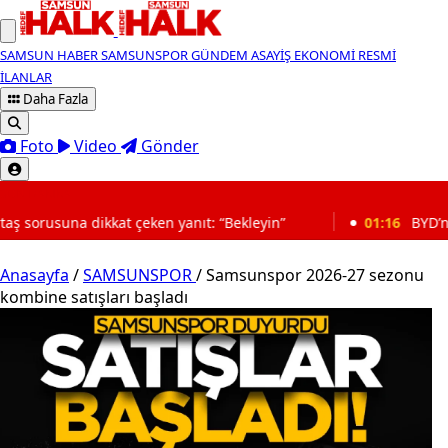
SAMSUN HABER
SAMSUNSPOR
GÜNDEM
ASAYİŞ
EKONOMİ
RESMİ
İLANLAR
Daha Fazla
Foto
Video
Gönder
SON DAKİKA
eken yanıt: “Bekleyin”
01:16
BYD’nin Türkiye satışları 
Anasayfa
/
SAMSUNSPOR
/
Samsunspor 2026-27 sezonu
kombine satışları başladı