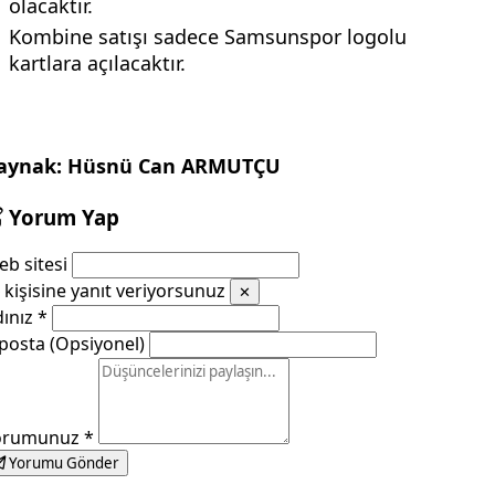
olacaktır.
Kombine satışı sadece Samsunspor logolu
kartlara açılacaktır.
aynak: Hüsnü Can ARMUTÇU
Yorum Yap
b sitesi
kişisine yanıt veriyorsunuz
✕
dınız
*
posta (Opsiyonel)
orumunuz
*
Yorumu Gönder