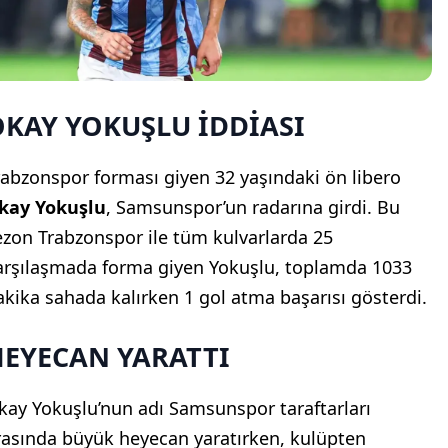
OKAY YOKUŞLU İDDİASI
rabzonspor forması giyen 32 yaşındaki ön libero
kay Yokuşlu
, Samsunspor’un radarına girdi. Bu
ezon Trabzonspor ile tüm kulvarlarda 25
arşılaşmada forma giyen Yokuşlu, toplamda 1033
akika sahada kalırken 1 gol atma başarısı gösterdi.
HEYECAN YARATTI
kay Yokuşlu’nun adı Samsunspor taraftarları
rasında büyük heyecan yaratırken, kulüpten