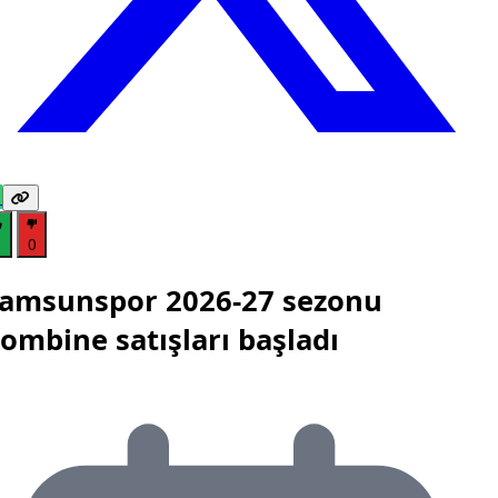
1
0
amsunspor 2026-27 sezonu
ombine satışları başladı