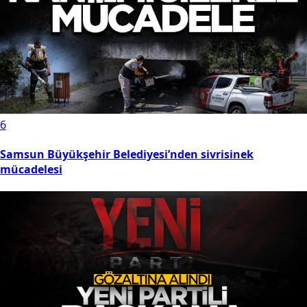
6
Samsun Büyükşehir Belediyesi’nden sivrisinek
mücadelesi