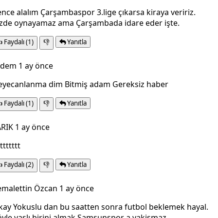
nce alalım Çarşambaspor 3.lige çıkarsa kiraya veririz.
izde oynayamaz ama Çarşambada idare eder işte.

Faydalı
(1)
👎
Yanıtla
rdem
1 ay önce
eyecanlanma dim Bitmiş adam Gereksiz haber

Faydalı
(1)
👎
Yanıtla
ARIK
1 ay önce
ttttttt

Faydalı
(2)
👎
Yanıtla
emalettin Özcan
1 ay önce
ay Yokuslu dan bu saatten sonra futbol beklemek hayal.
yle yaşlı birini almak Samsunspor a yakismaz