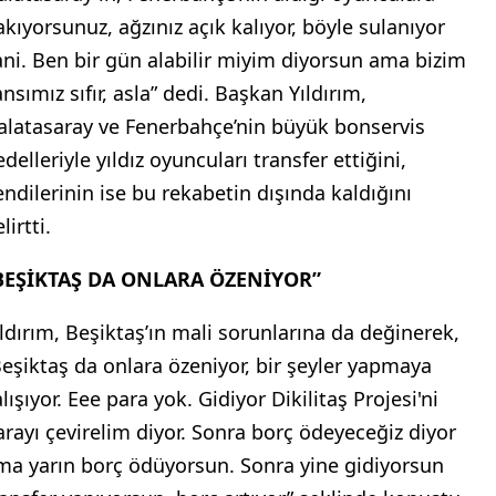
akıyorsunuz, ağzınız açık kalıyor, böyle sulanıyor
ani. Ben bir gün alabilir miyim diyorsun ama bizim
nsımız sıfır, asla” dedi. Başkan Yıldırım,
alatasaray ve Fenerbahçe’nin büyük bonservis
delleriyle yıldız oyuncuları transfer ettiğini,
endilerinin ise bu rekabetin dışında kaldığını
lirtti.
BEŞİKTAŞ DA ONLARA ÖZENİYOR”
ıldırım, Beşiktaş’ın mali sorunlarına da değinerek,
Beşiktaş da onlara özeniyor, bir şeyler yapmaya
lışıyor. Eee para yok. Gidiyor Dikilitaş Projesi'ni
arayı çevirelim diyor. Sonra borç ödeyeceğiz diyor
ma yarın borç ödüyorsun. Sonra yine gidiyorsun