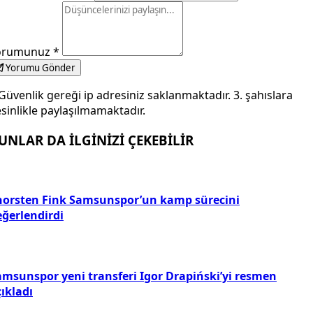
orumunuz
*
Yorumu Gönder
Güvenlik gereği ip adresiniz saklanmaktadır. 3. şahıslara
sinlikle paylaşılmamaktadır.
UNLAR DA İLGİNİZİ ÇEKEBİLİR
horsten Fink Samsunspor’un kamp sürecini
eğerlendirdi
amsunspor yeni transferi Igor Drapiński’yi resmen
ıkladı