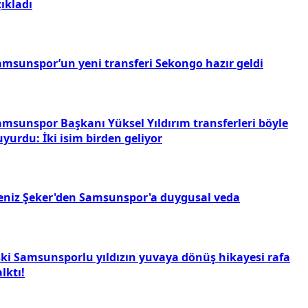
ıkladı
amsunspor’un yeni transferi Sekongo hazır geldi
amsunspor Başkanı Yüksel Yıldırım transferleri böyle
yurdu: İki isim birden geliyor
eniz Şeker'den Samsunspor'a duygusal veda
ski Samsunsporlu yıldızın yuvaya dönüş hikayesi rafa
lktı!