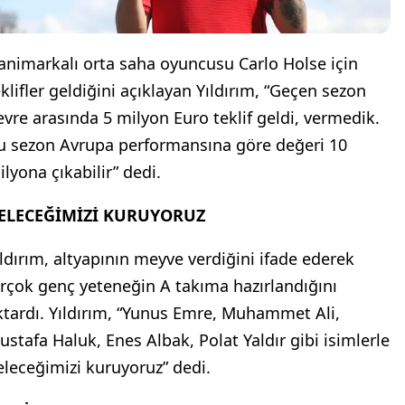
animarkalı orta saha oyuncusu Carlo Holse için
eklifler geldiğini açıklayan Yıldırım, “Geçen sezon
evre arasında 5 milyon Euro teklif geldi, vermedik.
u sezon Avrupa performansına göre değeri 10
ilyona çıkabilir” dedi.
ELECEĞİMİZİ KURUYORUZ
ıldırım, altyapının meyve verdiğini ifade ederek
irçok genç yeteneğin A takıma hazırlandığını
ktardı. Yıldırım, “Yunus Emre, Muhammet Ali,
ustafa Haluk, Enes Albak, Polat Yaldır gibi isimlerle
eleceğimizi kuruyoruz” dedi.