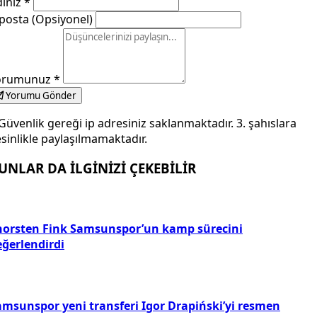
dınız
*
posta (Opsiyonel)
orumunuz
*
Yorumu Gönder
Güvenlik gereği ip adresiniz saklanmaktadır. 3. şahıslara
sinlikle paylaşılmamaktadır.
UNLAR DA İLGİNİZİ ÇEKEBİLİR
horsten Fink Samsunspor’un kamp sürecini
eğerlendirdi
amsunspor yeni transferi Igor Drapiński’yi resmen