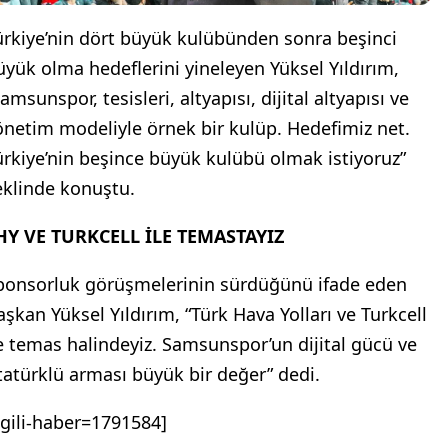
ürkiye’nin dört büyük kulübünden sonra beşinci
üyük olma hedeflerini yineleyen Yüksel Yıldırım,
amsunspor, tesisleri, altyapısı, dijital altyapısı ve
önetim modeliyle örnek bir kulüp. Hedefimiz net.
ürkiye’nin beşince büyük kulübü olmak istiyoruz”
eklinde konuştu.
HY VE TURKCELL İLE TEMASTAYIZ
ponsorluk görüşmelerinin sürdüğünü ifade eden
aşkan Yüksel Yıldırım, “Türk Hava Yolları ve Turkcell
le temas halindeyiz. Samsunspor’un dijital gücü ve
tatürklü arması büyük bir değer” dedi.
ilgili-haber=1791584]