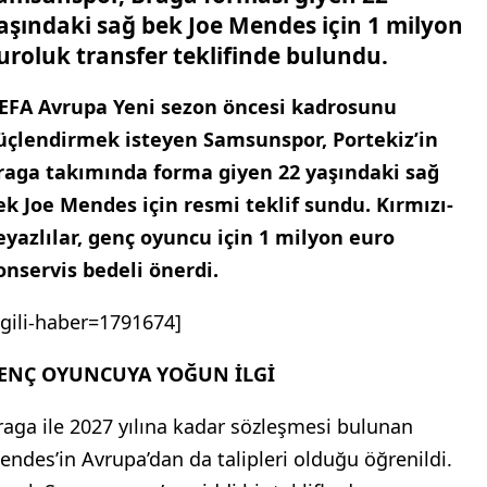
aşındaki sağ bek Joe Mendes için 1 milyon
uroluk transfer teklifinde bulundu.
EFA Avrupa Yeni sezon öncesi kadrosunu
üçlendirmek isteyen Samsunspor, Portekiz’in
raga takımında forma giyen 22 yaşındaki sağ
ek Joe Mendes için resmi teklif sundu. Kırmızı-
eyazlılar, genç oyuncu için 1 milyon euro
onservis bedeli önerdi.
ilgili-haber=1791674]
ENÇ OYUNCUYA YOĞUN İLGİ
raga ile 2027 yılına kadar sözleşmesi bulunan
endes’in Avrupa’dan da talipleri olduğu öğrenildi.