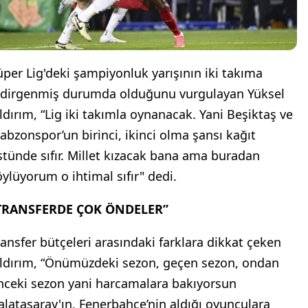
üper Lig'deki şampiyonluk yarışının iki takıma
ndirgenmiş durumda olduğunu vurgulayan Yüksel
ıldırım, “Lig iki takımla oynanacak. Yani Beşiktaş ve
rabzonspor’un birinci, ikinci olma şansı kağıt
stünde sıfır. Millet kızacak bana ama buradan
öylüyorum o ihtimal sıfır" dedi.
TRANSFERDE ÇOK ÖNDELER”
ransfer bütçeleri arasındaki farklara dikkat çeken
ıldırım, “Önümüzdeki sezon, geçen sezon, ondan
nceki sezon yani harcamalara bakıyorsun
alatasaray'ın, Fenerbahçe’nin aldığı oyunculara