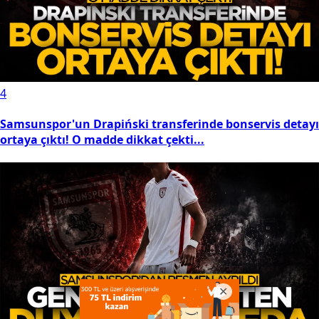
4
Samsunspor'un Drapiński transferinde bonservis detayı
ortaya çıktı! O madde dikkat çekti...