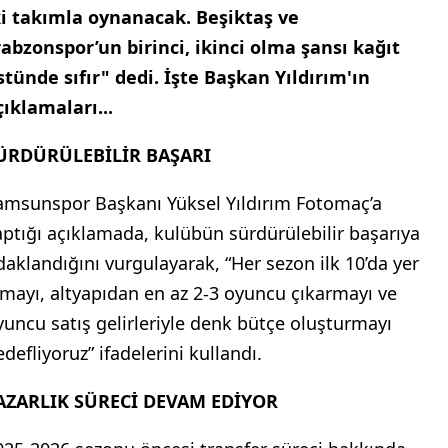
ki takımla oynanacak. Beşiktaş ve
rabzonspor’un birinci, ikinci olma şansı kağıt
stünde sıfır" dedi. İşte Başkan Yıldırım'ın
çıklamaları...
ÜRDÜRÜLEBİLİR BAŞARI
amsunspor Başkanı Yüksel Yıldırım Fotomaç’a
aptığı açıklamada, kulübün sürdürülebilir başarıya
daklandığını vurgulayarak, “Her sezon ilk 10’da yer
lmayı, altyapıdan en az 2-3 oyuncu çıkarmayı ve
yuncu satış gelirleriyle denk bütçe oluşturmayı
defliyoruz” ifadelerini kullandı.
AZARLIK SÜRECİ DEVAM EDİYOR