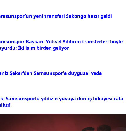
amsunspor’un yeni transferi Sekongo hazır geldi
amsunspor Başkanı Yüksel Yıldırım transferleri böyle
yurdu: İki isim birden geliyor
eniz Şeker'den Samsunspor'a duygusal veda
ski Samsunsporlu yıldızın yuvaya dönüş hikayesi rafa
lktı!