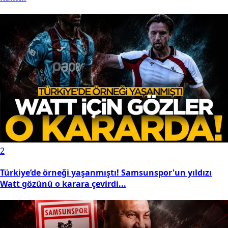
2
Türkiye’de örneği yaşanmıştı! Samsunspor'un yıldızı
Watt gözünü o karara çevirdi...