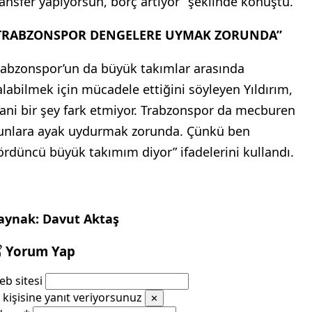
ransfer yapıyorsun, borç artıyor” şeklinde konuştu.
TRABZONSPOR DENGELERE UYMAK ZORUNDA”
rabzonspor’un da büyük takımlar arasında
alabilmek için mücadele ettiğini söyleyen Yıldırım,
Yani bir şey fark etmiyor. Trabzonspor da mecburen
unlara ayak uydurmak zorunda. Çünkü ben
ördüncü büyük takımım diyor” ifadelerini kullandı.
aynak: Davut Aktaş
Yorum Yap
b sitesi
kişisine yanıt veriyorsunuz
✕