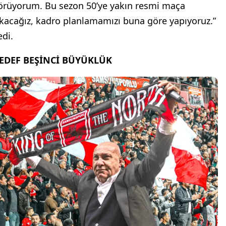
örüyorum. Bu sezon 50’ye yakın resmi maça
ıkacağız, kadro planlamamızı buna göre yapıyoruz.”
edi.
EDEF BEŞİNCİ BÜYÜKLÜK