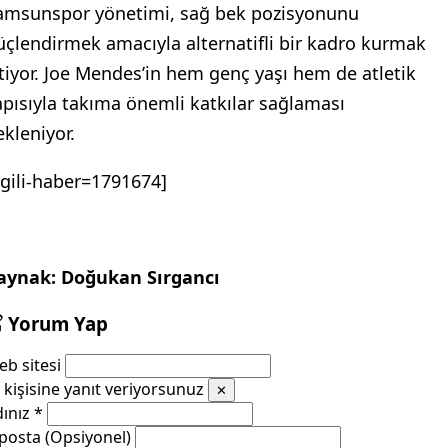
amsunspor yönetimi, sağ bek pozisyonunu
üçlendirmek amacıyla alternatifli bir kadro kurmak
stiyor. Joe Mendes’in hem genç yaşı hem de atletik
apısıyla takıma önemli katkılar sağlaması
ekleniyor.
ilgili-haber=1791674]
aynak: Doğukan Sırgancı
Yorum Yap
b sitesi
kişisine yanıt veriyorsunuz
✕
dınız
*
posta (Opsiyonel)