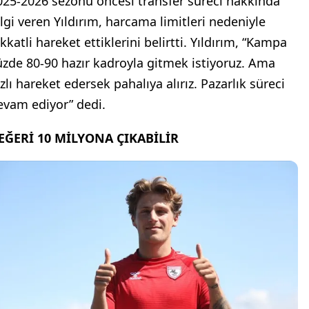
025-2026 sezonu öncesi transfer süreci hakkında
ilgi veren Yıldırım, harcama limitleri nedeniyle
kkatli hareket ettiklerini belirtti. Yıldırım, “Kampa
üzde 80-90 hazır kadroyla gitmek istiyoruz. Ama
zlı hareket edersek pahalıya alırız. Pazarlık süreci
evam ediyor” dedi.
EĞERİ 10 MİLYONA ÇIKABİLİR