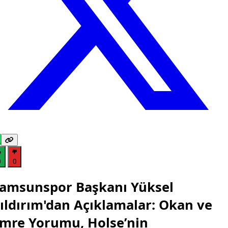
0
0
amsunspor Başkanı Yüksel
ıldırım'dan Açıklamalar: Okan ve
mre Yorumu, Holse’nin