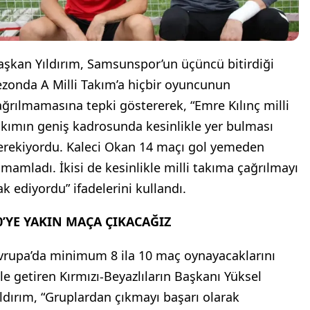
aşkan Yıldırım, Samsunspor’un üçüncü bitirdiği
ezonda A Milli Takım’a hiçbir oyuncunun
ağrılmamasına tepki göstererek, “Emre Kılınç milli
akımın geniş kadrosunda kesinlikle yer bulması
erekiyordu. Kaleci Okan 14 maçı gol yemeden
amamladı. İkisi de kesinlikle milli takıma çağrılmayı
ak ediyordu” ifadelerini kullandı.
0’YE YAKIN MAÇA ÇIKACAĞIZ
vrupa’da minimum 8 ila 10 maç oynayacaklarını
ile getiren Kırmızı-Beyazlıların Başkanı Yüksel
ıldırım, “Gruplardan çıkmayı başarı olarak