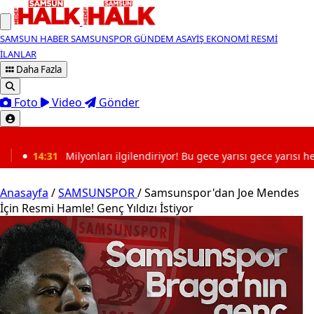
SAMSUN HABER
SAMSUNSPOR
GÜNDEM
ASAYİŞ
EKONOMİ
RESMİ
İLANLAR
Daha Fazla
Foto
Video
Gönder
SON DAKİKA
nları ilgilendiriyor! Bu gece yarısı gece yarısı hesaplara para yatac
Anasayfa
/
SAMSUNSPOR
/
Samsunspor'dan Joe Mendes
İçin Resmi Hamle! Genç Yıldızı İstiyor