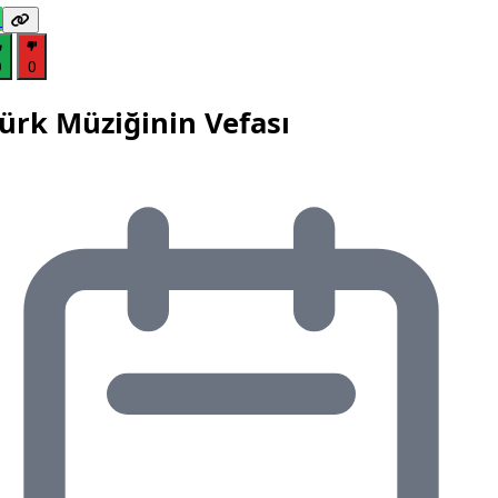
0
0
ürk Müziğinin Vefası