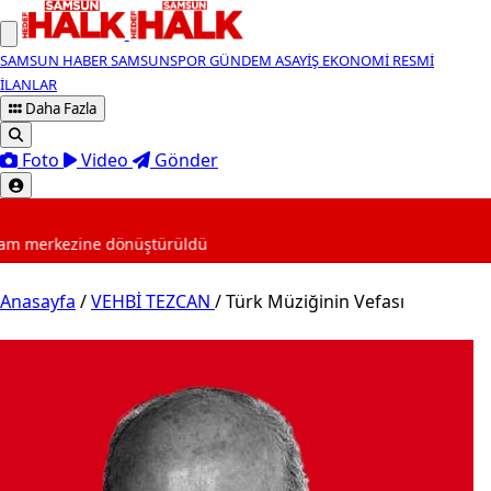
SAMSUN HABER
SAMSUNSPOR
GÜNDEM
ASAYİŞ
EKONOMİ
RESMİ
İLANLAR
Daha Fazla
Foto
Video
Gönder
SON DAKİKA
erkezine dönüştürüldü
Anasayfa
/
VEHBİ TEZCAN
/
Türk Müziğinin Vefası