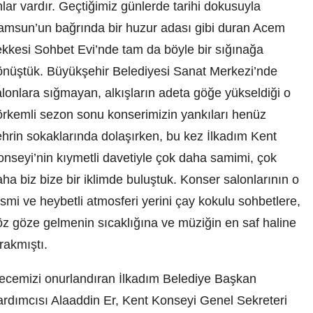
lar vardır. Geçtiğimiz günlerde tarihi dokusuyla
amsun’un bağrında bir huzur adası gibi duran Acem
ekkesi Sohbet Evi’nde tam da böyle bir sığınağa
önüştük. Büyükşehir Belediyesi Sanat Merkezi’nde
lonlara sığmayan, alkışların adeta göğe yükseldiği o
örkemli sezon sonu konserimizin yankıları henüz
ehrin sokaklarında dolaşırken, bu kez İlkadım Kent
onseyi’nin kıymetli davetiyle çok daha samimi, çok
ha biz bize bir iklimde buluştuk. Konser salonlarının o
smi ve heybetli atmosferi yerini çay kokulu sohbetlere,
öz göze gelmenin sıcaklığına ve müziğin en saf haline
rakmıştı.
ecemizi onurlandıran İlkadım Belediye Başkan
ardımcısı Alaaddin Er, Kent Konseyi Genel Sekreteri