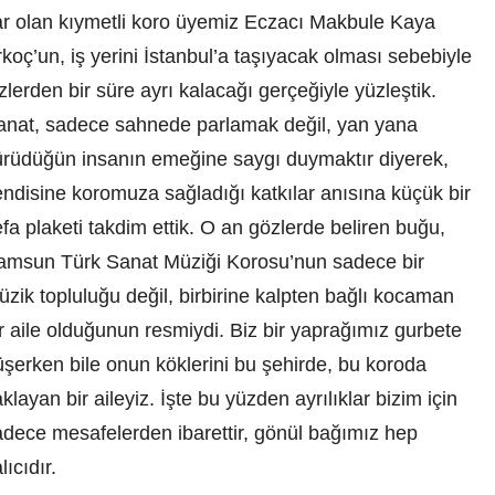
ar olan kıymetli koro üyemiz Eczacı Makbule Kaya
koç’un, iş yerini İstanbul’a taşıyacak olması sebebiyle
zlerden bir süre ayrı kalacağı gerçeğiyle yüzleştik.
anat, sadece sahnede parlamak değil, yan yana
ürüdüğün insanın emeğine saygı duymaktır diyerek,
endisine koromuza sağladığı katkılar anısına küçük bir
fa plaketi takdim ettik. O an gözlerde beliren buğu,
amsun Türk Sanat Müziği Korosu’nun sadece bir
zik topluluğu değil, birbirine kalpten bağlı kocaman
r aile olduğunun resmiydi. Biz bir yaprağımız gurbete
üşerken bile onun köklerini bu şehirde, bu koroda
klayan bir aileyiz. İşte bu yüzden ayrılıklar bizim için
adece mesafelerden ibarettir, gönül bağımız hep
lıcıdır.