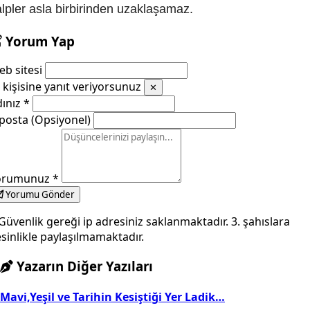
lpler asla birbirinden uzaklaşamaz.
Yorum Yap
b sitesi
kişisine yanıt veriyorsunuz
✕
dınız
*
posta (Opsiyonel)
orumunuz
*
Yorumu Gönder
Güvenlik gereği ip adresiniz saklanmaktadır. 3. şahıslara
sinlikle paylaşılmamaktadır.
Yazarın Diğer Yazıları
Mavi,Yeşil ve Tarihin Kesiştiği Yer Ladik…