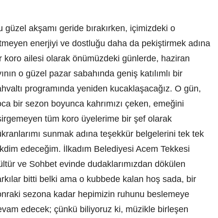
 güzel akşamı geride bırakırken, içimizdeki o
itmeyen enerjiyi ve dostluğu daha da pekiştirmek adına
r koro ailesi olarak önümüzdeki günlerde, haziran
ının o güzel pazar sabahında geniş katılımlı bir
ahvaltı programında yeniden kucaklaşacağız. O gün,
oca bir sezon boyunca kahrımızı çeken, emeğini
sirgemeyen tüm koro üyelerime bir şef olarak
ükranlarımı sunmak adına teşekkür belgelerini tek tek
akdim edeceğim. İlkadım Belediyesi Acem Tekkesi
ültür ve Sohbet evinde dudaklarımızdan dökülen
rkılar bitti belki ama o kubbede kalan hoş sada, bir
onraki sezona kadar hepimizin ruhunu beslemeye
evam edecek; çünkü biliyoruz ki, müzikle birleşen