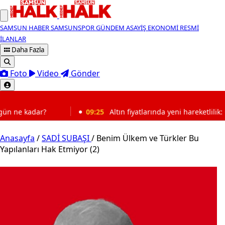
SAMSUN HABER
SAMSUNSPOR
GÜNDEM
ASAYİŞ
EKONOMİ
RESMİ
İLANLAR
Daha Fazla
Foto
Video
Gönder
SON DAKİKA
 kadar?
09:25
Altın fiyatlarında yeni hareketlilik: Gram 
Anasayfa
/
SADİ SUBAŞI
/
Benim Ülkem ve Türkler Bu
Yapılanları Hak Etmiyor (2)