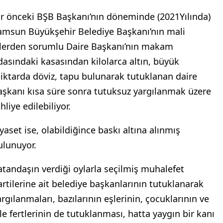
ir önceki BŞB Başkanı’nın döneminde (2021Yılında)
amsun Büyükşehir Belediye Başkanı’nın mali
şlerden sorumlu Daire Başkanı’nın makam
dasındaki kasasından kilolarca altın, büyük
iktarda döviz, tapu bulunarak tutuklanan daire
aşkanı kısa süre sonra tutuksuz yargılanmak üzere
hliye edilebiliyor.
iyaset ise, olabildiğince baskı altına alınmış
ulunuyor.
atandaşın verdiği oylarla seçilmiş muhalefet
artilerine ait belediye başkanlarının tutuklanarak
argılanmaları, bazılarının eşlerinin, çocuklarının ve
ile fertlerinin de tutuklanması, hatta yaygın bir kanı