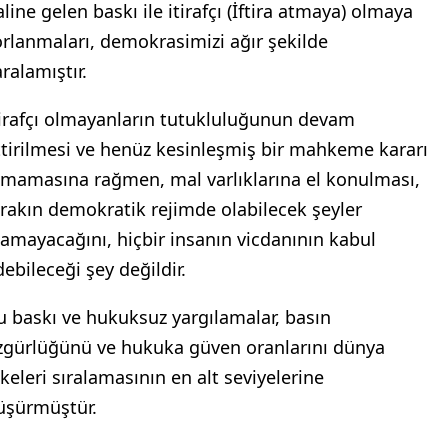
line gelen baskı ile itirafçı (İftira atmaya) olmaya
orlanmaları, demokrasimizi ağır şekilde
aralamıştır.
tirafçı olmayanların tutukluluğunun devam
ttirilmesi ve henüz kesinleşmiş bir mahkeme kararı
lmamasına rağmen, mal varlıklarına el konulması,
ırakın demokratik rejimde olabilecek şeyler
lamayacağını, hiçbir insanın vicdanının kabul
debileceği şey değildir.
u baskı ve hukuksuz yargılamalar, basın
zgürlüğünü ve hukuka güven oranlarını dünya
lkeleri sıralamasının en alt seviyelerine
üşürmüştür.