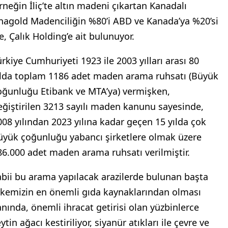
rneğin İliç’te altın madeni çıkartan Kanadalı
nagold Madenciliğin %80’i ABD ve Kanada’ya %20’si
e, Çalık Holding’e ait bulunuyor.
ürkiye Cumhuriyeti 1923 ile 2003 yılları arası 80
ılda toplam 1186 adet maden arama ruhsatı (Büyük
oğunluğu Etibank ve MTA’ya) vermişken,
eğiştirilen 3213 sayılı maden kanunu sayesinde,
008 yılından 2023 yılına kadar geçen 15 yılda çok
üyük çoğunluğu yabancı şirketlere olmak üzere
86.000 adet maden arama ruhsatı verilmiştir.
abii bu arama yapılacak arazilerde bulunan başta
lkemizin en önemli gıda kaynaklarından olması
anında, önemli ihracat getirisi olan yüzbinlerce
ytin ağacı kestiriliyor, siyanür atıkları ile çevre ve