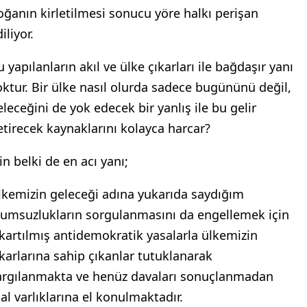
oğanın kirletilmesi sonucu yöre halkı perişan
iliyor.
 yapılanların akıl ve ülke çıkarları ile bağdaşır yanı
oktur. Bir ülke nasıl olurda sadece bugününü değil,
eleceğini de yok edecek bir yanlış ile bu gelir
etirecek kaynaklarını kolayca harcar?
in belki de en acı yanı;
lkemizin geleceği adına yukarıda saydığım
lumsuzlukların sorgulanmasını da engellemek için
ıkartılmış antidemokratik yasalarla ülkemizin
ıkarlarına sahip çıkanlar tutuklanarak
argılanmakta ve henüz davaları sonuçlanmadan
al varlıklarına el konulmaktadır.