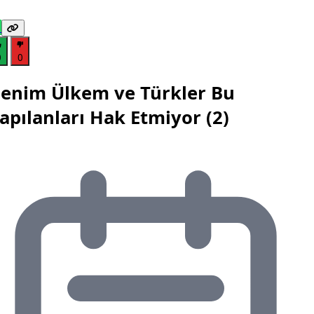
0
0
enim Ülkem ve Türkler Bu
apılanları Hak Etmiyor (2)