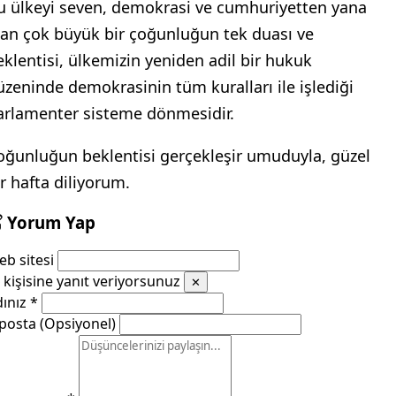
u ülkeyi seven, demokrasi ve cumhuriyetten yana
lan çok büyük bir çoğunluğun tek duası ve
eklentisi, ülkemizin yeniden adil bir hukuk
üzeninde demokrasinin tüm kuralları ile işlediği
arlamenter sisteme dönmesidir.
oğunluğun beklentisi gerçekleşir umuduyla, güzel
ir hafta diliyorum.
Yorum Yap
b sitesi
kişisine yanıt veriyorsunuz
✕
dınız
*
posta (Opsiyonel)