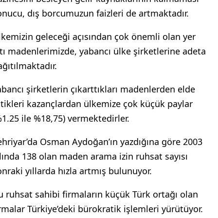
onucu, dış borcumuzun faizleri de artmaktadır.
lkemizin geleceği açısından çok önemli olan yer
ltı madenlerimizde, yabancı ülke şirketlerine adeta
ağıtılmaktadır.
abancı şirketlerin çıkarttıkları madenlerden elde
ttikleri kazançlardan ülkemize çok küçük paylar
%1.25 ile %18,75) vermektedirler.
ehriyar’da Osman Aydoğan’ın yazdığına göre 2003
ılında 138 olan maden arama izin ruhsat sayısı
onraki yıllarda hızla artmış bulunuyor.
u ruhsat sahibi firmaların küçük Türk ortağı olan
irmalar Türkiye’deki bürokratik işlemleri yürütüyor.