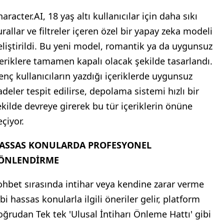
aracter.AI, 18 yaş altı kullanıcılar için daha sıkı
urallar ve filtreler içeren özel bir yapay zeka modeli
eliştirildi. Bu yeni model, romantik ya da uygunsuz
çeriklere tamamen kapalı olacak şekilde tasarlandı.
enç kullanıcıların yazdığı içeriklerde uygunsuz
adeler tespit edilirse, depolama sistemi hızlı bir
ekilde devreye girerek bu tür içeriklerin önüne
çiyor.
ASSAS KONULARDA PROFESYONEL
ÖNLENDİRME
ohbet sırasında intihar veya kendine zarar verme
bi hassas konularla ilgili öneriler gelir, platform
oğrudan Tek tek 'Ulusal İntiharı Önleme Hattı' gibi