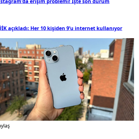
nstagram'da erişim problemi! İşte son durum
İK açıkladı: Her 10 kişiden 9’u internet kullanıyor
ylaş