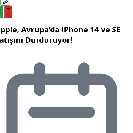
0
0
pple, Avrupa'da iPhone 14 ve SE
atışını Durduruyor!