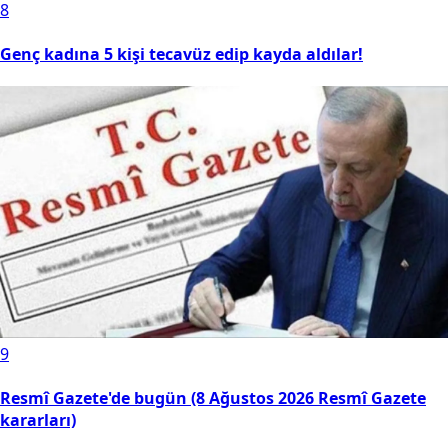
8
Genç kadına 5 kişi tecavüz edip kayda aldılar!
9
Resmî Gazete'de bugün (8 Ağustos 2026 Resmî Gazete
kararları)