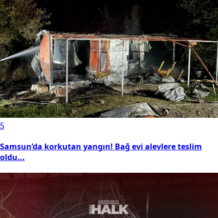
5
Samsun’da korkutan yangın! Bağ evi alevlere teslim
oldu...