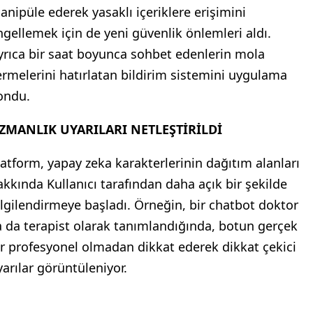
anipüle ederek yasaklı içeriklere erişimini
ngellemek için de yeni güvenlik önlemleri aldı.
yrıca bir saat boyunca sohbet edenlerin mola
ermelerini hatırlatan bildirim sistemini uygulama
ondu.
ZMANLIK UYARILARI NETLEŞTİRİLDİ
latform, yapay zeka karakterlerinin dağıtım alanları
akkında Kullanıcı tarafından daha açık bir şekilde
ilgilendirmeye başladı. Örneğin, bir chatbot doktor
a da terapist olarak tanımlandığında, botun gerçek
ir profesyonel olmadan dikkat ederek dikkat çekici
yarılar görüntüleniyor.