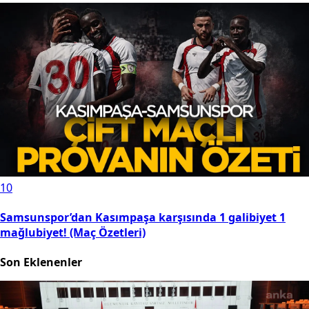
10
Samsunspor’dan Kasımpaşa karşısında 1 galibiyet 1
mağlubiyet! (Maç Özetleri)
Son Eklenenler