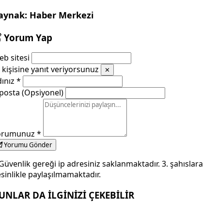
aynak: Haber Merkezi
Yorum Yap
b sitesi
kişisine yanıt veriyorsunuz
✕
dınız
*
posta (Opsiyonel)
orumunuz
*
Yorumu Gönder
Güvenlik gereği ip adresiniz saklanmaktadır. 3. şahıslara
sinlikle paylaşılmamaktadır.
UNLAR DA İLGİNİZİ ÇEKEBİLİR