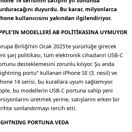
Phone 14 serisinin satışını yıl sonunda
urduracağını duyurdu. Bu karar, milyonlarca
Phone kullanıcısını yakından ilgilendiriyor.
PPLE'IN MODELLERİ AB POLİTİKASINA UYMUYOR
vrupa Birliği’nin Ocak 2025’te yürürlüğe girecek
eni şarj politikası, tüm elektronik cihazların USB-C
ortunu desteklemesini zorunlu kılıyor. Şu anda
Lightning portu" kullanan iPhone SE (3. nesil) ve
Phone 14 serisi, bu kurallara uyum sağlamıyor.
pple, bu modellerin USB-C portuna sahip yeni
ersiyonlarını üretmek yerine, satışlarını erken bir
arihte sonlandırmayı tercih etti.
IGHTNING PORTUNA VEDA