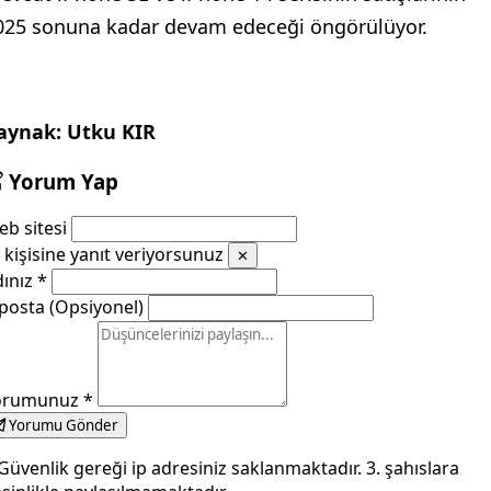
025 sonuna kadar devam edeceği öngörülüyor.
aynak: Utku KIR
Yorum Yap
b sitesi
kişisine yanıt veriyorsunuz
✕
dınız
*
posta (Opsiyonel)
orumunuz
*
Yorumu Gönder
Güvenlik gereği ip adresiniz saklanmaktadır. 3. şahıslara