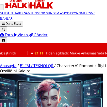
SAMSUN HABER
SAMSUNSPOR
GÜNDEM
ASAYİŞ
EKONOMİ
RESMİ
İLANLAR
Daha Fazla
Foto
Video
Gönder
SON DAKİKA
1:11
Fidan açıkladı: Mekke Anlaşması’nda NATO detayı
Anasayfa
/
BİLİM / TEKNOLOJİ
/
Character.AI Romantik İlişki
Özelliğini Kaldırdı