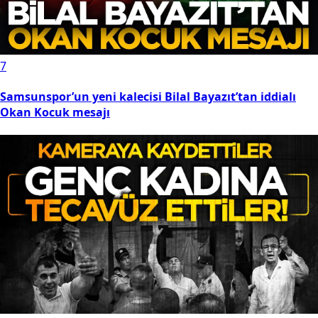
7
Samsunspor’un yeni kalecisi Bilal Bayazıt’tan iddialı
Okan Kocuk mesajı