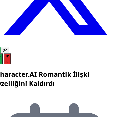
0
0
haracter.AI Romantik İlişki
zelliğini Kaldırdı