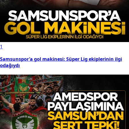
1
Samsunspor'a gol makinesi: Süper Lig ekiplerinin ilgi
odağıydı