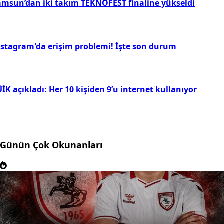
amsun’dan iki takım TEKNOFEST finaline yükseldi
nstagram'da erişim problemi! İşte son durum
İK açıkladı: Her 10 kişiden 9’u internet kullanıyor
Günün Çok Okunanları